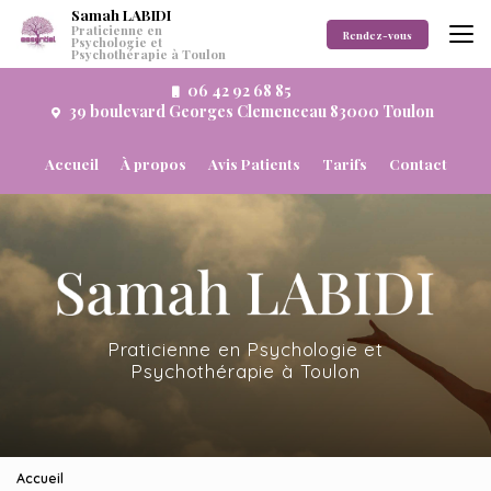
Aller
Samah LABIDI
Praticienne en
au
Rendez-vous
Psychologie et
Psychothérapie à Toulon
contenu
principal
06 42 92 68 85
39 boulevard Georges Clemenceau 83000 Toulon
Navigation secondaire
Accueil
À propos
Avis Patients
Tarifs
Contact
Praticienne en Psychologie et
Psychothérapie à Toulon
Accueil