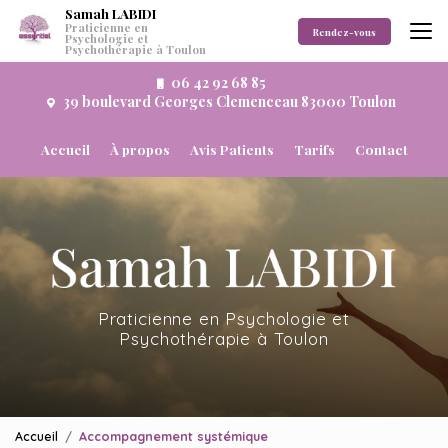
Aller
Samah LABIDI
Praticienne en
au
Rendez-vous
Psychologie et
Psychothérapie à Toulon
contenu
principal
06 42 92 68 85
39 boulevard Georges Clemenceau 83000 Toulon
Navigation secondaire
Accueil
À propos
Avis Patients
Tarifs
Contact
Praticienne en Psychologie et
Psychothérapie à Toulon
Accueil
Accompagnement systémique