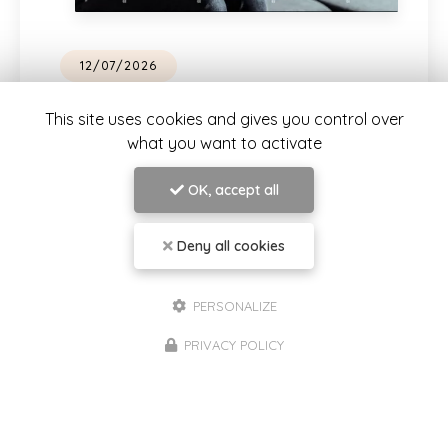
07/07/2026
rtaines situations nous
Le cercle d
les autant ?
évolue
This site uses cookies and gives you control over
what you want to activate
un silence, une distance, une
Une nouvelle dy
aines situations peuvent provoquer
des projets qui
ction émotionnelle très forte,
Lorsque j'ai cr
OK, accept all
disproportionnée par rapport à
femmes
, je s
Deny all cookies
Lire la suite
PERSONALIZE
PRIVACY POLICY