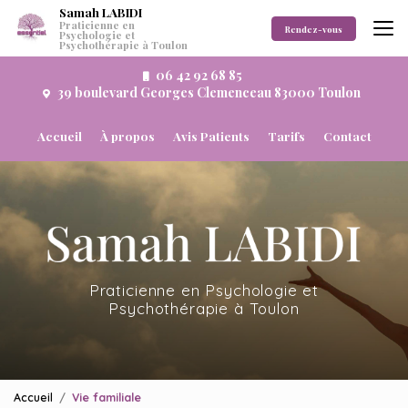
Aller
Samah LABIDI
Praticienne en
au
Rendez-vous
Psychologie et
Psychothérapie à Toulon
contenu
principal
06 42 92 68 85
39 boulevard Georges Clemenceau 83000 Toulon
Navigation secondaire
Accueil
À propos
Avis Patients
Tarifs
Contact
Praticienne en Psychologie et
Psychothérapie à Toulon
Accueil
Vie familiale