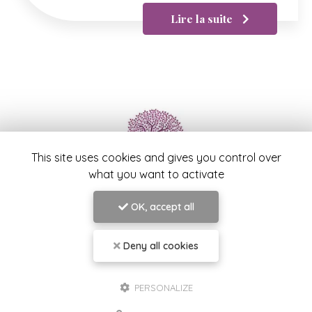
Lire la suite
This site uses cookies and gives you control over
what you want to activate
Samah LABIDI
OK, accept all
Praticienne en Psychologie et Psychothérapie à
Toulon
Deny all cookies
39 boulevard Georges Clemenceau
83000 Toulon
06 42 92 68 85
PERSONALIZE
Lundi au vendredi :