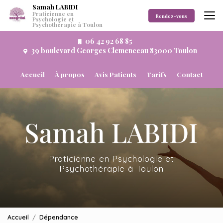
Aller
Samah LABIDI
Praticienne en
au
Rendez-vous
Psychologie et
Psychothérapie à Toulon
contenu
principal
06 42 92 68 85
39 boulevard Georges Clemenceau 83000 Toulon
Navigation secondaire
Accueil
À propos
Avis Patients
Tarifs
Contact
Praticienne en Psychologie et
Psychothérapie à Toulon
Accueil
Dépendance