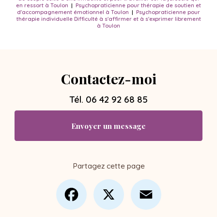
en ressort à Toulon
|
Psychopraticienne pour thérapie de soutien et
d'accompagnement émotionnel à Toulon
|
Psychopraticienne pour
thérapie individuelle Difficulté à s'affirmer et à s'exprimer librement
à Toulon
Contactez-moi
Tél.
06 42 92 68 85
Envoyer un message
Partagez cette page
Facebook
X
Email