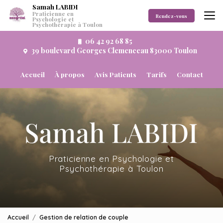
Aller
Samah LABIDI
Praticienne en
au
Rendez-vous
Psychologie et
Psychothérapie à Toulon
contenu
principal
06 42 92 68 85
39 boulevard Georges Clemenceau 83000 Toulon
Navigation secondaire
Accueil
À propos
Avis Patients
Tarifs
Contact
Praticienne en Psychologie et
Psychothérapie à Toulon
Accueil
Gestion de relation de couple