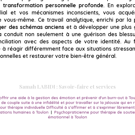
e
transformation personnelle profonde
. En explora
lial et vos mécanismes inconscients, vous acqué
vous-même. Ce travail analytique, enrichi par la
er des schémas anciens
et à développer une plus
la conduit non seulement à une guérison des bless
ciliation avec des aspects de votre identité. Au 
à réagir différemment face aux situations stressan
sonnelles et restaurer votre bien-être général.
Samah LABIDI : Savoir-faire et services
ffrir une aide à la gestion des émotion et prévenir d'un burn-out à To
de couple suite à une infidélité et pour travailler sur la jalousie qui en
ur thérapie individuelle Difficulté à s'affirmer et à s'exprimer libremen
lations humaines à Toulon
|
Psychopraticienne pour thérapie de sout
émotionnel à Toulon