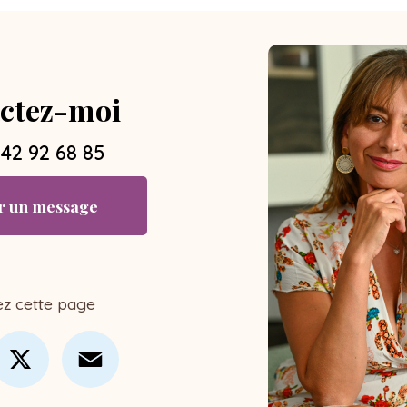
ctez-moi
 42 92 68 85
r un message
ez cette page
cebook
X
Email