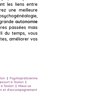
nt les liens entre
rez une meilleure
 psychogénéalogie,
 grande
autonomie
ures passées mais
fil du temps, vous
tes, améliorer vos
ulon
|
Psychopraticienne
 ressort à Toulon
|
t à Toulon
|
Mieux se
ien et d'accompagnement