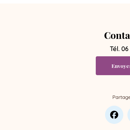
Conta
Tél.
06
Envoye
Partag
Fa