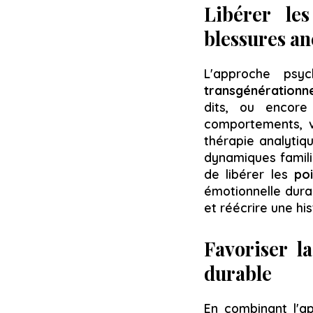
Libérer les
blessures a
L'approche psy
transgénérationne
dits, ou encore
comportements, v
thérapie analyti
dynamiques famili
de libérer les
poi
émotionnelle durab
et réécrire une hi
Favoriser l
durable
En combinant l'a