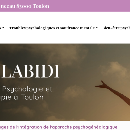
enceau 83000 Toulon
s
Troubles psychologiques et souffrance mentale
Bien-être psyc
individuelle
Stress et anxiété
Gestion de 
que
de couple
Dépression
Gestion des
nel
amiliale
Dépendance
Estime de so
mique
de soutien et d’accompagnement
 Psychologie et
en ligne avec une psychopraticienne
pie à Toulon
ges de l'intégration de l'approche psychogénéalogique