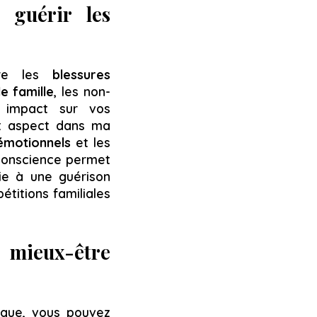
t guérir les
ère les
blessures
e famille
, les non-
n impact sur vos
et aspect dans ma
 émotionnels
et les
 conscience permet
ie à une guérison
étitions familiales
n mieux-être
ique, vous pouvez