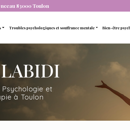
enceau 83000 Toulon
s
Troubles psychologiques et souffrance mentale
Bien-être psyc
individuelle
Stress et anxiété
Gestion de 
que
de couple
Dépression
Gestion des
nel
amiliale
Dépendance
Estime de so
mique
de soutien et d’accompagnement
 Psychologie et
en ligne avec une psychopraticienne
pie à Toulon