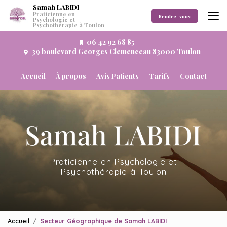
Aller
Samah LABIDI
Praticienne en
au
Rendez-vous
Psychologie et
Psychothérapie à Toulon
contenu
principal
06 42 92 68 85
39 boulevard Georges Clemenceau 83000 Toulon
Navigation secondaire
Accueil
À propos
Avis Patients
Tarifs
Contact
Praticienne en Psychologie et
Psychothérapie à Toulon
Accueil
Secteur Géographique de Samah LABIDI