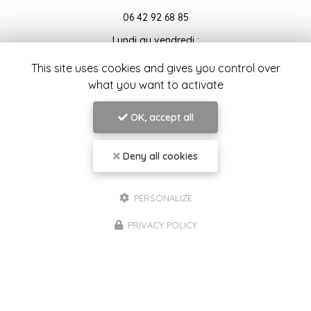
06 42 92 68 85
Lundi au vendredi :
10h - 12h et 14h - 20h
This site uses cookies and gives you control over
Samedi : 9h - 12h
what you want to activate
Page du
cabinet
Compte
professionnel
Linkedin
OK, accept all
Deny all cookies
PERSONALIZE
PRIVACY POLICY
Envoyez un message
Nom Prénom