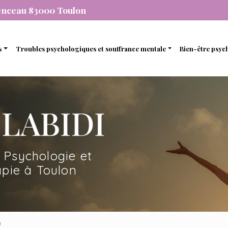
enceau 83000 Toulon
s
Troubles psychologiques et souffrance mentale
Bien-être psyc
individuelle
Stress et anxiété
Gestion de 
que
de couple
Dépression
Gestion des
nel
amiliale
Dépendance
Estime de so
mique
de soutien et d’accompagnement
 Psychologie et
en ligne avec une psychopraticienne
pie à Toulon
n