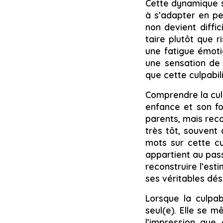
Cette dynamique se
à s’adapter en pe
non devient diffic
taire plutôt que 
une fatigue émotio
une sensation de 
que cette culpabil
Comprendre la culp
enfance et son fo
parents, mais reco
très tôt, souvent
mots sur cette cu
appartient au pass
reconstruire l’esti
ses véritables dés
Lorsque la culpabi
seul(e). Elle se mê
l’impression que 