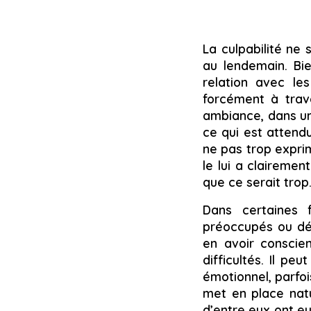
La culpabilité ne 
au lendemain. Bie
relation avec les
forcément à trave
ambiance, dans un
ce qui est attendu
ne pas trop exprim
le lui a clairemen
que ce serait trop
Dans certaines f
préoccupés ou déj
en avoir conscien
difficultés. Il pe
émotionnel, parfoi
met en place natu
d’entre eux ont eu