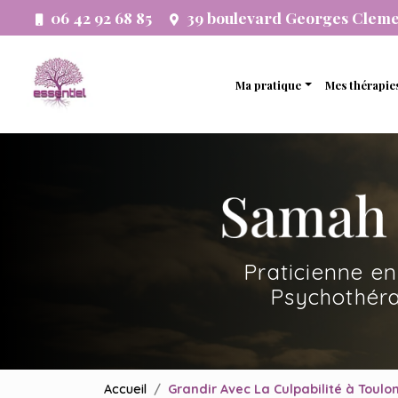
Aller
06 42 92 68 85
39 boulevard Georges Clem
au
Navigation principale
contenu
principal
Ma pratique
Mes thérapie
Thérapie analytique
Thérapie 
Etude psychogénéalogi
Thérapie 
Développement person
Thérapie f
Accompagnement systé
Thérapie 
Praticienne en
Thérapie 
Psychothéra
Accueil
Grandir Avec La Culpabilité à Toulo