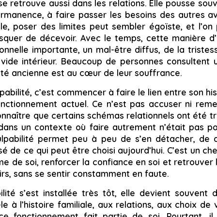
 retrouve aussi dans les relations. Elle pousse sou
rmanence, à faire passer les besoins des autres ava
ile, poser des limites peut sembler égoïste, et l’on
risquer de décevoir. Avec le temps, cette manière d
nnelle importante, un mal-être diffus, de la tristess
vide intérieur. Beaucoup de personnes consultent 
ité ancienne est au cœur de leur souffrance.
abilité, c’est commencer à faire le lien entre son hist
nctionnement actuel. Ce n’est pas accuser ni rem
nnaître que certains schémas relationnels ont été t
 dans un contexte où faire autrement n’était pas po
lpabilité permet peu à peu de s’en détacher, de d
é de ce qui peut être choisi aujourd’hui. C’est un ch
me de soi, renforcer la confiance en soi et retrouver 
irs, sans se sentir constamment en faute.
lité s’est installée très tôt, elle devient souvent dif
le à l’histoire familiale, aux relations, aux choix de
ce fonctionnement fait partie de soi. Pourtant, il