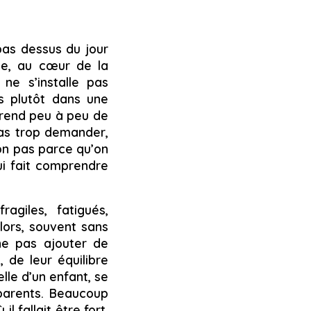
 pas dessus du jour
nce, au cœur de la
 ne s’installe pas
is plutôt dans une
prend peu à peu de
 pas trop demander,
Non pas parce qu’on
lui fait comprendre
agiles, fatigués,
lors, souvent sans
 ne pas ajouter de
, de leur équilibre
lle d’un enfant, se
 parents. Beaucoup
 fallait être fort,