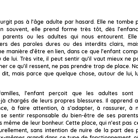
surgit pas à l’âge adulte par hasard. Elle ne tombe
n souvent, elle prend forme très tôt, dès l’enfa
 parents ou les adultes qui nous entourent. Elle
rs des paroles dures ou des interdits clairs, ma
e manière d’être en lien, dans ce que l’enfant com
 de lui. Très vite, il peut sentir qu’il vaut mieux ne
er ce qu’il ressent, ne pas prendre trop de place. 
t dit, mais parce que quelque chose, autour de lui, 
.
amilles, l’enfant perçoit que les adultes sont fr
à chargés de leurs propres blessures. Il apprend a
ce, à faire attention, à s’adapter, à rassurer, à
ut se sentir responsable du bien-être de ses parents
s même de leur bonheur. Cette place, qui n’est pas ce
rellement, sans intention de nuire de la part des
x-mêmes grandi dans ce type de fonctionnement, où il