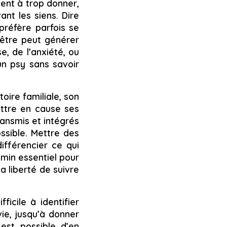
vent à trop donner,
nt les siens. Dire
 préfère parfois se
’être peut générer
e, de l’anxiété, ou
un psy sans savoir
oire familiale, son
ettre en cause ses
ransmis et intégrés
ssible. Mettre des
ifférencier ce qui
emin essentiel pour
la liberté de suivre
ficile à identifier
 vie, jusqu’à donner
 est possible d’en