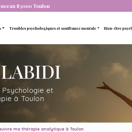
enceau 83000 Toulon
s
Troubles psychologiques et souffrance mentale
Bien-être psyc
individuelle
Stress et anxiété
Gestion de 
que
de couple
Dépression
Gestion des
nel
amiliale
Dépendance
Estime de so
mique
de soutien et d’accompagnement
 Psychologie et
en ligne avec une psychopraticienne
pie à Toulon
suivre ma thérapie analytique à Toulon