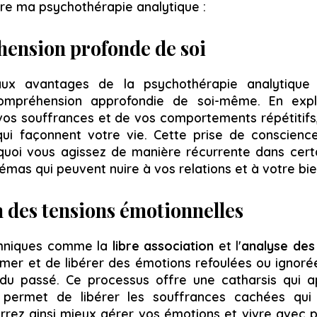
re ma psychothérapie analytique :
ension profonde de soi
aux avantages de la psychothérapie analytique e
ompréhension approfondie de soi-même. En expl
vos souffrances et de vos comportements répétitifs
ui façonnent votre vie. Cette prise de conscien
oi vous agissez de manière récurrente dans certa
chémas qui peuvent nuire à vos relations et à votre bie
n des tensions émotionnelles
chniques comme la
libre association
et l'
analyse des
mer et de libérer des émotions refoulées ou ignorée
u passé. Ce processus offre une catharsis qui ap
 permet de libérer les souffrances cachées qui 
rrez ainsi mieux gérer vos émotions et vivre avec p