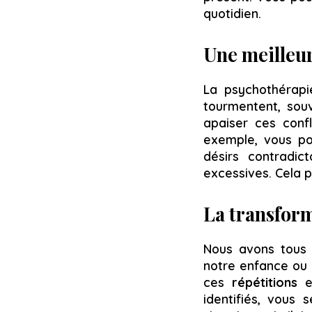
quotidien.
Une meilleur
La psychothérapi
tourmentent, souv
apaiser ces confli
exemple, vous po
désirs contradic
excessives. Cela p
La transform
Nous avons tous
notre enfance ou 
ces
répétitions
et
identifiés, vous