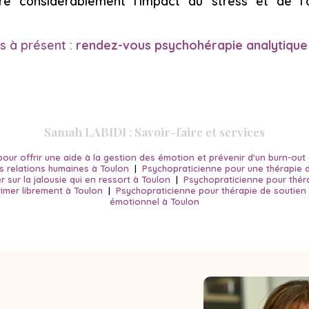
e considérablement l'impact du stress et de l'
s à présent :
rendez-vous
psychohérapie analytique
Samah LABIDI : Savoir-faire et services
our offrir une aide à la gestion des émotion et prévenir d'un burn-out
 relations humaines à Toulon
|
Psychopraticienne pour une thérapie d
ler sur la jalousie qui en ressort à Toulon
|
Psychopraticienne pour thérap
primer librement à Toulon
|
Psychopraticienne pour thérapie de soutie
émotionnel à Toulon