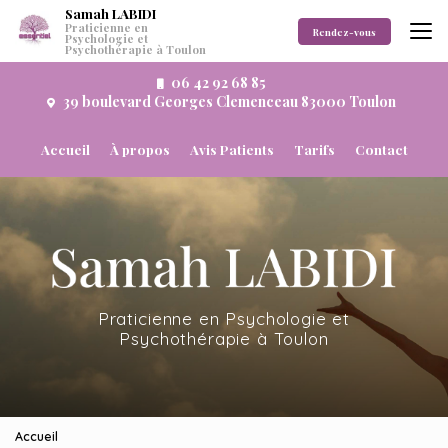
Aller
Samah LABIDI
Praticienne en
au
Rendez-vous
Psychologie et
Psychothérapie à Toulon
contenu
principal
06 42 92 68 85
39 boulevard Georges Clemenceau 83000 Toulon
Navigation secondaire
Accueil
À propos
Avis Patients
Tarifs
Contact
Praticienne en Psychologie et
Psychothérapie à Toulon
Accueil