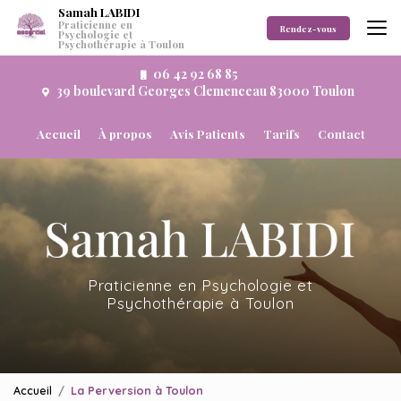
Aller
Samah LABIDI
Praticienne en
au
Rendez-vous
Psychologie et
Psychothérapie à Toulon
contenu
principal
06 42 92 68 85
39 boulevard Georges Clemenceau 83000 Toulon
Navigation secondaire
Accueil
À propos
Avis Patients
Tarifs
Contact
Praticienne en Psychologie et
Psychothérapie à Toulon
Accueil
La Perversion à Toulon