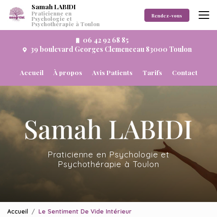
Aller
Samah LABIDI
Praticienne en
au
Rendez-vous
Psychologie et
Psychothérapie à Toulon
contenu
principal
06 42 92 68 85
39 boulevard Georges Clemenceau 83000 Toulon
Navigation secondaire
Accueil
À propos
Avis Patients
Tarifs
Contact
Praticienne en Psychologie et
Psychothérapie à Toulon
Accueil
Le Sentiment De Vide Intérieur