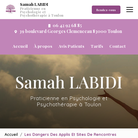
Aller
Samah LABIDI
Praticienne en
au
Rendez-vous
Psychologie et
Psychothérapie à Toulon
contenu
principal
06 42 92 68 85
39 boulevard Georges Clemenceau 83000 Toulon
Navigation secondaire
Accueil
À propos
Avis Patients
Tarifs
Contact
Praticienne en Psychologie et
Psychothérapie à Toulon
Accueil
Les Dangers Des Applis Et Sites De Rencontres