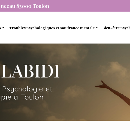
enceau 83000 Toulon
s
Troubles psychologiques et souffrance mentale
Bien-être psyc
individuelle
Stress et anxiété
Gestion de 
que
de couple
Dépression
Gestion des
nel
amiliale
Dépendance
Estime de so
mique
de soutien et d’accompagnement
 Psychologie et
en ligne avec une psychopraticienne
pie à Toulon