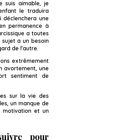
 suis aimable, je
enfant le traduira
ui déclenchera une
ra en permanence à
arcissique a toutes
 sujet a un besoin
gard de l’autre.
ations extrêmement
un avortement, une
ort sentiment de
es sur la vie des
elles, un manque de
e motivation et un
suivre pour