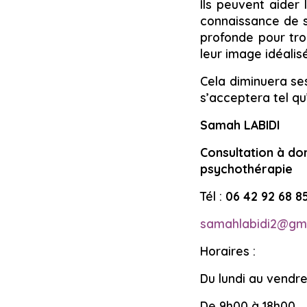
Ils peuvent aider
connaissance de s
profonde pour tro
leur image idéalis
Cela diminuera ses
s’acceptera tel qu
Samah LABIDI
Consultation à do
psychothérapie
Tél :
06 42 92 68 8
samahlabidi2@gm
Horaires :
Du lundi au vendre
De 9h00 à 18h00