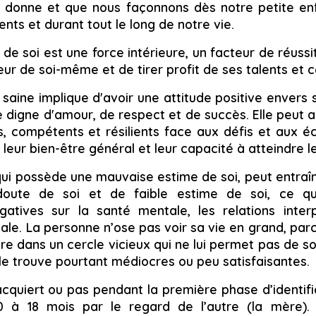
e donne et que nous façonnons dès notre petite en
nts et durant tout le long de notre vie.
e soi est une force intérieure, un facteur de réussi
eur de soi-même et de tirer profit de ses talents et 
 saine implique d'avoir une attitude positive envers
igne d'amour, de respect et de succès. Elle peut ai
s, compétents et résilients face aux défis et aux é
 leur bien-être général et leur capacité à atteindre le
 qui possède une mauvaise estime de soi, peut entra
 doute de soi et de faible estime de soi, ce q
atives sur la santé mentale, les relations interp
bale. La personne n’ose pas voir sa vie en grand, par
tre dans un cercle vicieux qui ne lui permet pas de so
lle trouve pourtant médiocres ou peu satisfaisantes.
acquiert ou pas pendant la première phase d’identific
0 à 18 mois par le regard de l’autre (la mère).