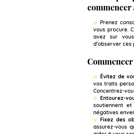
commencer à 
Prenez cons
vous procure. C
avez sur vous
d'observer ces 
Commencer p
Évitez de v
vos traits pers
Concentrez-vous
Entourez-vo
soutiennent et
négatives enver
Fixez des ob
assurez-vous qu
aider à vous sen