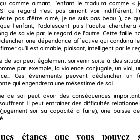
çu comme aimant, l’enfant le traduira comme « je
) Si ce regard n’est pas aimant voir indifférent, l’
ite pas d’être aimé, je ne suis pas beau…), ce q
e que l’enfant, l’adolescent puis l’adulte cherche
ng de sa vie par le regard de l’autre. Cette faille n
clencher une dépendance affective qui conduira le
mer qu’il est aimable, plaisant, intelligent par le re
e de soi peut également survenir suite à des situ
omme par exemple, la violence conjugale, un viol, 
orce… Ces évènements peuvent déclencher un f
 honte qui engendrera une mésestime de soi.
me de soi peut avoir des conséquences important
ouffrent. Il peut entraîner des difficultés relationn
(jugement sur sa capacité à faire), une baisse d
é.
ques étapes que vous pouvez 