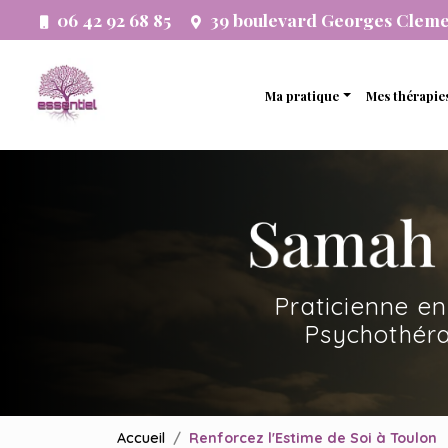
Aller
06 42 92 68 85
39 boulevard Georges Clem
au
Navigation principale
contenu
principal
Ma pratique
Mes thérapie
Thérapie analytique
Thérapie 
Etude psychogénéalogi
Thérapie 
Développement person
Thérapie f
Accompagnement systé
Thérapie 
Praticienne en
Thérapie 
Psychothéra
Accueil
Renforcez l'Estime de Soi à Toulon