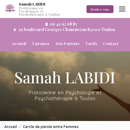
Aller
Samah LABIDI
Praticienne en
au
Rendez-vous
Psychologie et
Psychothérapie à Toulon
contenu
principal
06 42 92 68 85
39 boulevard Georges Clemenceau 83000 Toulon
Navigation secondaire
Accueil
À propos
Avis Patients
Tarifs
Contact
Praticienne en Psychologie et
Psychothérapie à Toulon
Accueil
Cercle de parole entre Femmes