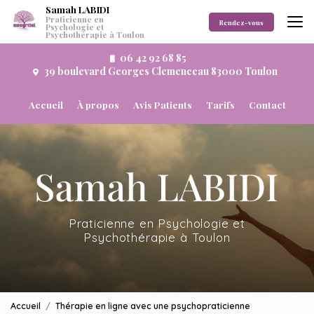
Aller
Samah LABIDI
Praticienne en
au
Rendez-vous
Psychologie et
Psychothérapie à Toulon
contenu
principal
06 42 92 68 85
39 boulevard Georges Clemenceau 83000 Toulon
Navigation secondaire
Accueil
À propos
Avis Patients
Tarifs
Contact
Praticienne en Psychologie et
Psychothérapie à Toulon
Accueil
Thérapie en ligne avec une psychopraticienne