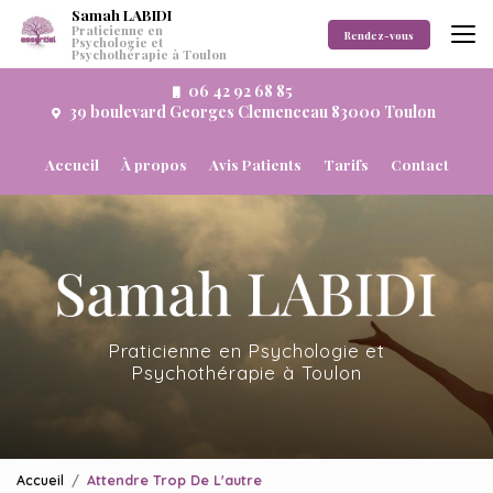
Aller
Samah LABIDI
Praticienne en
au
Rendez-vous
Psychologie et
Psychothérapie à Toulon
contenu
principal
06 42 92 68 85
39 boulevard Georges Clemenceau 83000 Toulon
Navigation secondaire
Accueil
À propos
Avis Patients
Tarifs
Contact
Praticienne en Psychologie et
Psychothérapie à Toulon
Accueil
Attendre Trop De L'autre