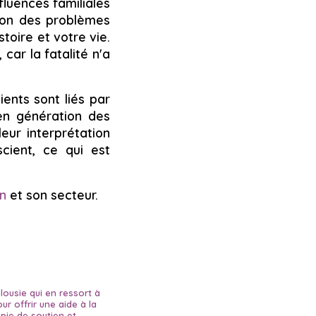
fluences familiales
tion des problèmes
toire et votre vie.
car la fatalité n'a
ents sont liés par
 en génération des
ur interprétation
cient, ce qui est
n
et son secteur.
alousie qui en ressort à
r offrir une aide à la
pie de soutien et