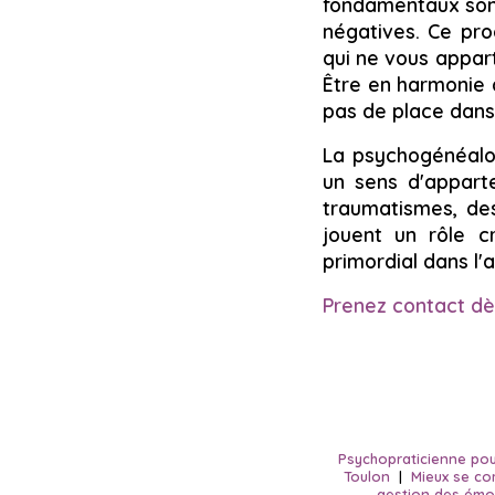
fondamentaux sont 
négatives. Ce pro
qui ne vous appart
Être en harmonie a
pas de place dan
La psychogénéalog
un sens d'apparte
traumatismes, de
jouent un rôle c
primordial dans l
Prenez contact dè
Psychopraticienne pour 
Toulon
|
Mieux se co
gestion des émot