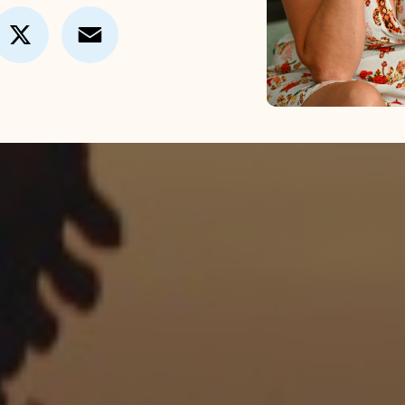
cebook
X
Email