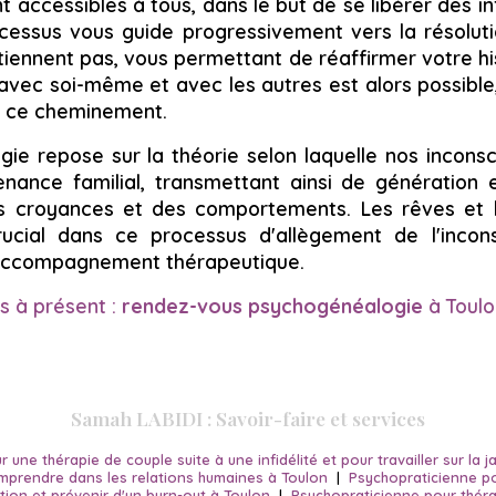
accessibles à tous, dans le but de se libérer des in
cessus vous guide progressivement vers la résolu
iennent pas, vous permettant de réaffirmer votre his
vec soi-même et avec les autres est alors possible, 
s ce cheminement.
ie repose sur la théorie selon laquelle nos inconsci
nance familial, transmettant ainsi de génération
s croyances et des comportements. Les rêves et le
rucial dans ce processus d'allègement de l'incons
'accompagnement thérapeutique.
s à présent :
rendez-vous
psychogénéalogie
à Toulo
Samah LABIDI : Savoir-faire et services
une thérapie de couple suite à une infidélité et pour travailler sur la j
mprendre dans les relations humaines à Toulon
|
Psychopraticienne pou
ion et prévenir d'un burn-out à Toulon
|
Psychopraticienne pour théra