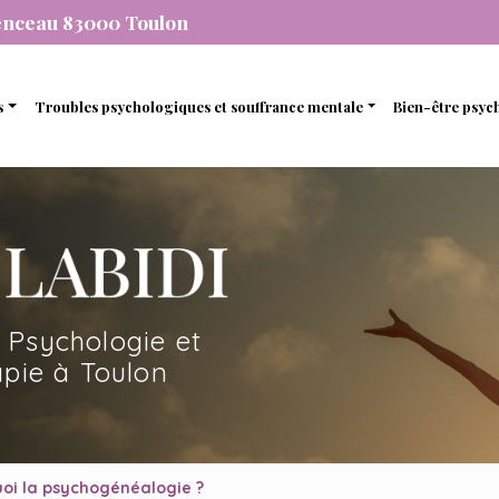
enceau 83000 Toulon
s
Troubles psychologiques et souffrance mentale
Bien-être psyc
individuelle
Stress et anxiété
Gestion de 
que
de couple
Dépression
Gestion des
nel
amiliale
Dépendance
Estime de so
mique
de soutien et d’accompagnement
 Psychologie et
en ligne avec une psychopraticienne
pie à Toulon
oi la psychogénéalogie ?