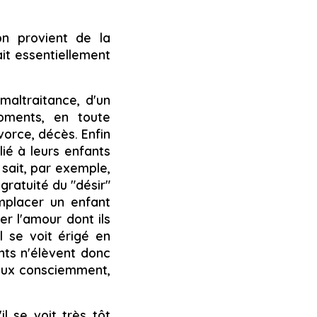
?
on provient de la
ait essentiellement
maltraitance, d'un
moments, en toute
vorce, décès. Enfin
lié à leurs enfants
l sait, par exemple,
gratuité du "
désir
"
mplacer un enfant
r l'amour dont ils
l se voit érigé en
nts n'élèvent donc
d'eux consciemment,
l se voit très tôt