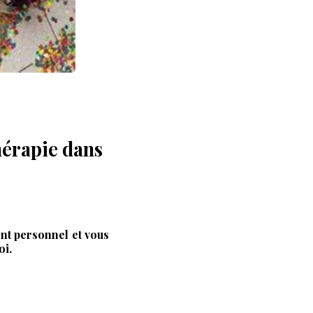
hérapie dans
ent personnel et vous
oi
.