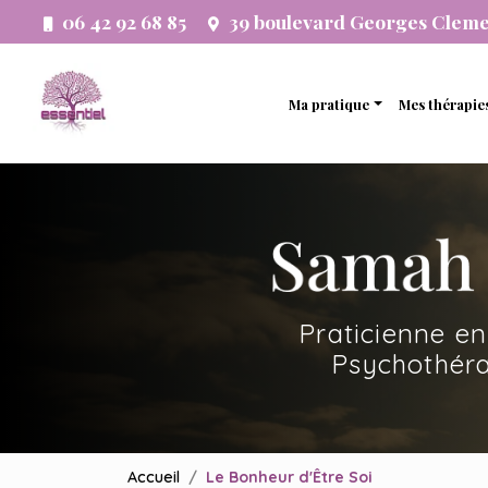
Aller
06 42 92 68 85
39 boulevard Georges Clem
au
Navigation principale
contenu
principal
Ma pratique
Mes thérapie
Thérapie analytique
Thérapie 
Etude psychogénéalogi
Thérapie 
Développement person
Thérapie f
Accompagnement systé
Thérapie 
Praticienne en
Thérapie 
Psychothéra
Accueil
Le Bonheur d'Être Soi