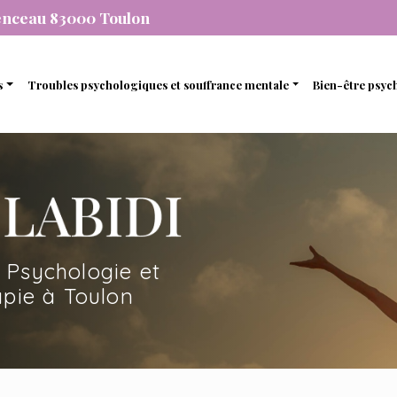
enceau 83000 Toulon
s
Troubles psychologiques et souffrance mentale
Bien-être psyc
individuelle
Stress et anxiété
Gestion de 
que
de couple
Dépression
Gestion des
nel
amiliale
Dépendance
Estime de so
mique
de soutien et d’accompagnement
 Psychologie et
en ligne avec une psychopraticienne
pie à Toulon