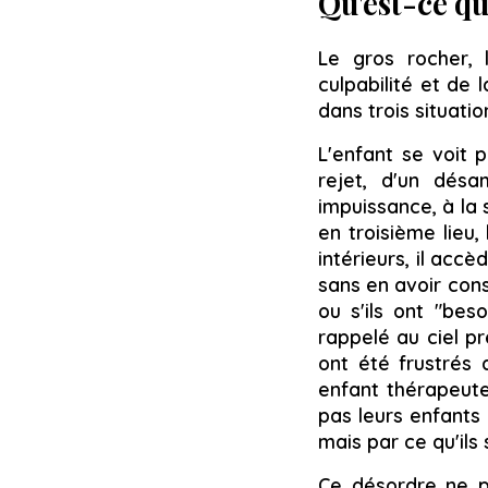
Qu'est-ce qu
Le gros rocher, 
culpabilité et de l
dans trois situatio
L'enfant se voit 
rejet, d'un désa
impuissance, à la 
en troisième lieu,
intérieurs, il accè
sans en avoir cons
ou s'ils ont "
beso
rappelé au ciel p
ont été frustrés 
enfant thérapeute
pas leurs enfants 
mais par ce qu'il
Ce désordre ne pr