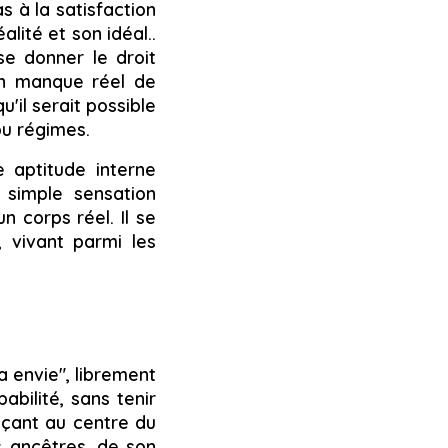
as à la satisfaction
lité et son idéal..
 se donner le droit
cun manque réel de
il serait possible
ou régimes.
 aptitude interne
 simple sensation
n corps réel. Il se
r, vivant parmi les
a envie
", librement
abilité, sans tenir
laçant au centre du
s ancêtres, de son