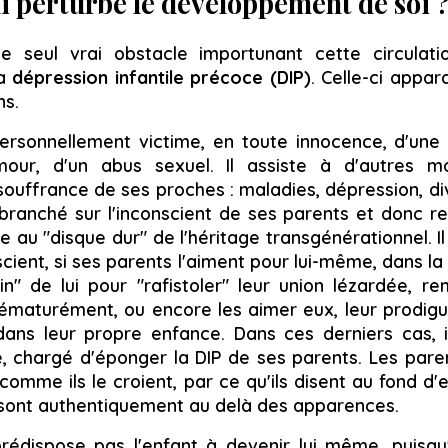
i perturbe le développement de soi 
le seul vrai obstacle importunant cette circulati
a
dépression infantile précoce (DIP)
. Celle-ci appar
ns.
personnellement victime, en toute innocence, d'une 
mour, d'un abus sexuel. Il assiste à d'autres 
souffrance de ses proches : maladies, dépression, di
 branché sur l'inconscient de ses parents et donc re
de au "disque dur" de l'héritage transgénérationnel. I
cient, si ses parents l'aiment pour lui-même, dans la 
in" de lui pour "rafistoler"
leur union lézardée, re
rématurément, ou encore les aimer eux, leur prodigue
dans leur propre enfance. Dans ces derniers cas, i
, chargé d'éponger la DIP de ses parents. Les pare
comme ils le croient, par ce qu'ils disent au fond 
s sont authentiquement au delà des apparences.
édispose pas l'enfant à devenir lui même, puisqu'i