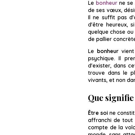
Le
bonheur
ne se s
de ses vœux, désir
Il ne suffit pas d
d'être heureux, s
quelque chose ou 
de pallier concrèt
Le
bonheur
vient
psychique. Il pr
d'exister, dans ce
trouve dans le pla
vivants, et non dan
Que signifie 
Être soi
ne constit
affranchi de tout 
compte de la volon
monde, sans attac