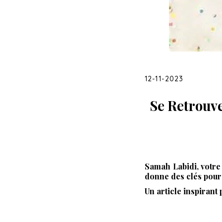
12-11-2023
Se Retrouve
Samah
Labidi
, votr
donne des clés pou
Un article inspiran