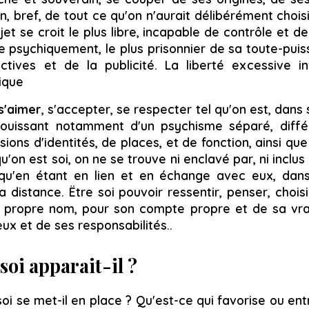
on, bref, de tout ce qu'on n'aurait délibérément choi
jet se croit le plus libre, incapable de contrôle et de
 psychiquement, le plus prisonnier de sa toute-puiss
tives et de la publicité. La liberté excessive i
ique
 s'aimer
, s'accepter, se respecter tel qu'on est, dans
jouissant notamment d'un psychisme séparé, diffé
ions d'identités, de places, et de fonction, ainsi q
qu'on est soi, on ne se trouve ni enclavé par, ni inclu
 qu'en étant en lien et en échange avec eux, dans
a distance. Ëtre soi pouvoir ressentir, penser, choisir
 propre nom, pour son compte propre et de sa vra
ux et de ses responsabilités..
oi apparait-il ?
oi se met-il en place ? Qu'est-ce qui favorise ou en