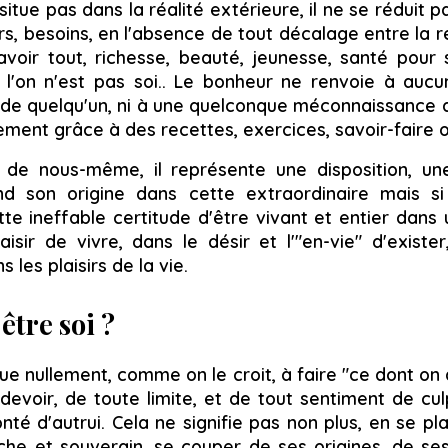
itue pas dans la réalité extérieure, il ne se réduit p
s, besoins, en l'absence de tout décalage entre la réa
'avoir tout, richesse, beauté, jeunesse, santé pour
i l'on n'est pas soi.. Le bonheur ne renvoie à au
de quelqu'un, ni à une quelconque méconnaissance qu'
ement grâce à des recettes, exercices, savoir-faire 
 de nous-même, il représente une disposition, une
end son origine dans cette extraordinaire mais si
tte ineffable certitude d'être vivant et entier dans u
isir de vivre, dans le désir et l'"
en-vie
" d'existe
s les plaisirs de la vie.
être soi ?
ue nullement, comme on le croit, à faire "
ce dont on 
devoir, de toute limite, et de tout sentiment de culp
té d'autrui. Cela ne signifie pas non plus, en se p
he et souverain, se couper de ses origines, de se