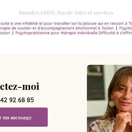
Samah LABIDI : Savoir-faire et services
ite à une infidélité et pour travailler sur la jalousie qui en ressort à T
érapie de soutien et d'accompagnement émotionnel à Toulon
|
Psycho
Toulon
|
Psychopraticienne pour thérapie individuelle Difficulté à s'affi
ctez-moi
 42 92 68 85
r un message