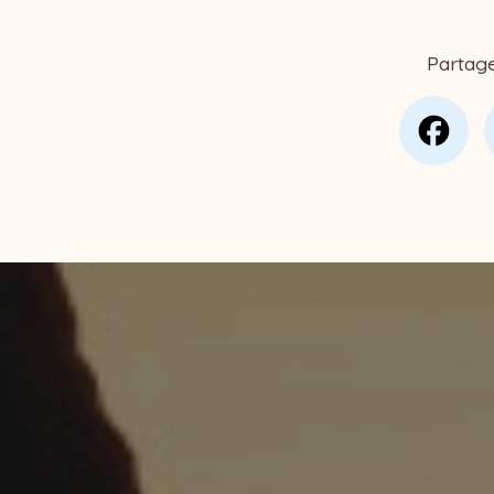
Partag
Fa