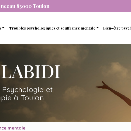
enceau 83000 Toulon
s
Troubles psychologiques et souffrance mentale
Bien-être psyc
individuelle
Stress et anxiété
Gestion de 
que
de couple
Dépression
Gestion des
nel
amiliale
Dépendance
Estime de so
mique
de soutien et d’accompagnement
 Psychologie et
en ligne avec une psychopraticienne
pie à Toulon
ance mentale