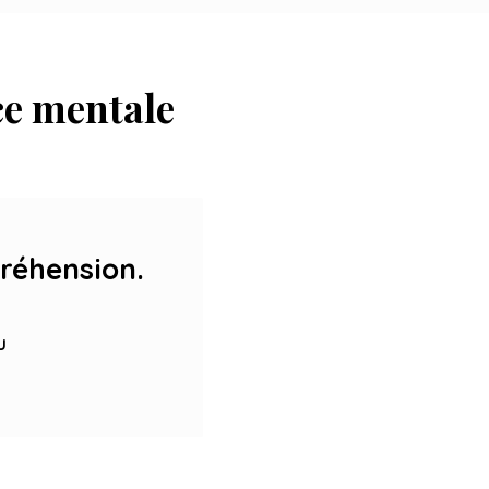
ce mentale
réhension.
u