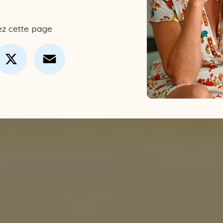
ez cette page
cebook
X
Email