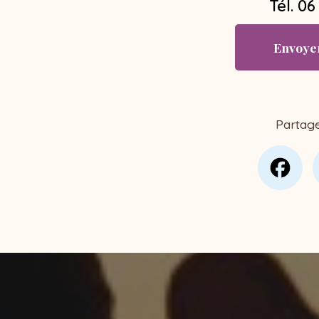
Tél.
06
Envoye
Partag
Fa