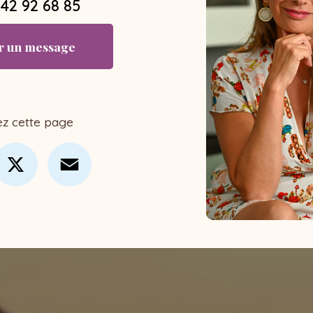
 42 92 68 85
r un message
ez cette page
cebook
X
Email