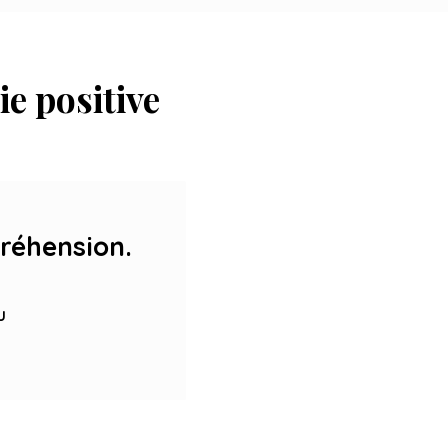
e positive
réhension.
u