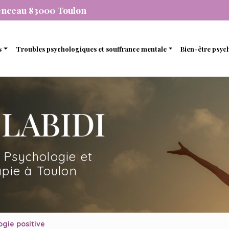
enceau 83000 Toulon
s
Troubles psychologiques et souffrance mentale
Bien-être psyc
individuelle
Stress et anxiété
Gestion de 
que
de couple
Dépression
Gestion des
nel
amiliale
Dépendance
Estime de so
mique
de soutien et d’accompagnement
 Psychologie et
en ligne avec une psychopraticienne
pie à Toulon
gie positive