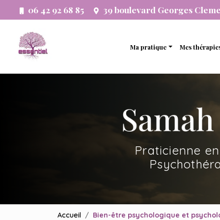
Aller
06 42 92 68 85
39 boulevard Georges Clem
au
Navigation principale
contenu
principal
Ma pratique
Mes thérapie
Thérapie analytique
Thérapie 
Etude psychogénéalogi
Thérapie 
Développement person
Thérapie f
Accompagnement systé
Thérapie 
Praticienne en
Thérapie 
Psychothéra
Accueil
Bien-être psychologique et psycholo