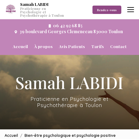
Aller
Samah LABIDI
Praticienne en
au
Rendez-vous
Psychologie et
Psychothérapie à Toulon
contenu
principal
06 42 92 68 85
39 boulevard Georges Clemenceau 83000 Toulon
Navigation secondaire
Accueil
À propos
Avis Patients
Tarifs
Contact
Praticienne en Psychologie et
Psychothérapie à Toulon
Accueil
Bien-être psychologique et psychologie positive