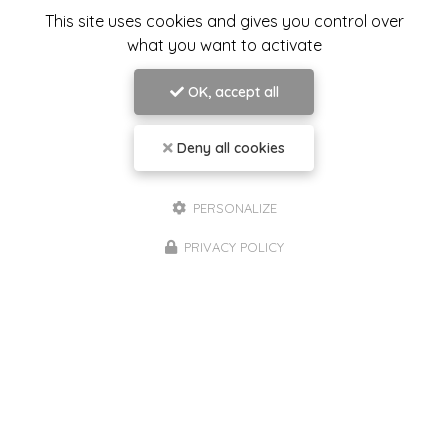
Praticienne en Psychologie et Psychothérapie à
This site uses cookies and gives you control over
Toulon
what you want to activate
39 boulevard Georges Clemenceau
83000 Toulon
OK, accept all
06 42 92 68 85
Deny all cookies
Lundi au vendredi :
10h - 12h et 14h - 20h
Samedi : 9h - 12h
PERSONALIZE
PRIVACY POLICY
Page du
cabinet
Compte
professionnel
Linkedin