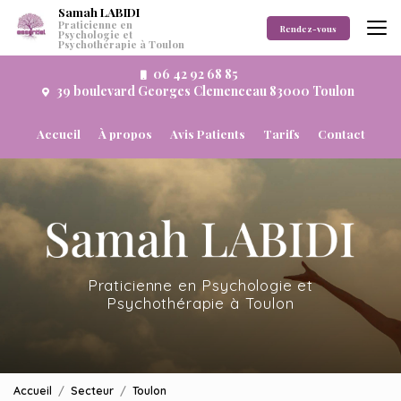
Aller
Samah LABIDI
Praticienne en
au
Rendez-vous
Psychologie et
Psychothérapie à Toulon
contenu
principal
06 42 92 68 85
39 boulevard Georges Clemenceau 83000 Toulon
Navigation secondaire
Accueil
À propos
Avis Patients
Tarifs
Contact
Praticienne en Psychologie et
Psychothérapie à Toulon
Accueil
Secteur
Toulon