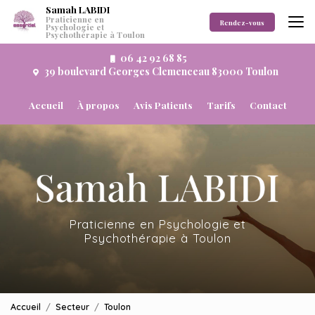
Aller
Samah LABIDI
Praticienne en
au
Rendez-vous
Psychologie et
Psychothérapie à Toulon
contenu
principal
06 42 92 68 85
39 boulevard Georges Clemenceau 83000 Toulon
Navigation secondaire
Accueil
À propos
Avis Patients
Tarifs
Contact
Praticienne en Psychologie et
Psychothérapie à Toulon
Accueil
Secteur
Toulon