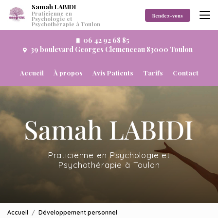
Aller
Samah LABIDI
Praticienne en
au
Rendez-vous
Psychologie et
Psychothérapie à Toulon
contenu
principal
06 42 92 68 85
39 boulevard Georges Clemenceau 83000 Toulon
Navigation secondaire
Accueil
À propos
Avis Patients
Tarifs
Contact
Praticienne en Psychologie et
Psychothérapie à Toulon
Accueil
Développement personnel