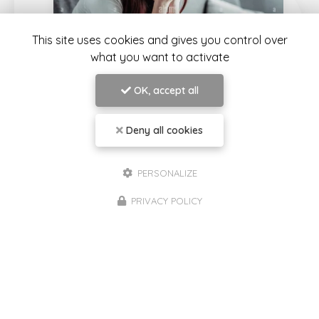
This site uses cookies and gives you control over
what you want to activate
OK, accept all
12/07/2026
Deny all cookies
Pourquoi certaines situations nous
touchent-elles autant ?
PERSONALIZE
Une remarque, un silence, une distance, une
critique… Certaines situations peuvent provoquer
PRIVACY POLICY
en nous une réaction émotionnelle très forte,
parfois même disproportionnée par rapport à
ce qui vient…
Lire la suite