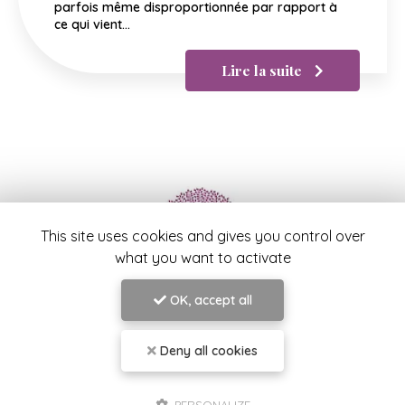
parfois même disproportionnée par rapport à
ce qui vient…
Lire la suite
This site uses cookies and gives you control over
what you want to activate
Samah LABIDI
OK, accept all
Praticienne en Psychologie et Psychothérapie à
Toulon
Deny all cookies
39 boulevard Georges Clemenceau
83000 Toulon