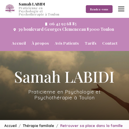
Aller
Samah LABIDI
Praticienne en
au
Rendez-vous
Psychologie et
Psychothérapie à Toulon
contenu
principal
06 42 92 68 85
39 boulevard Georges Clemenceau 83000 Toulon
Navigation secondaire
Accueil
À propos
Avis Patients
Tarifs
Contact
Praticienne en Psychologie et
Psychothérapie à Toulon
Accueil
Thérapie familiale
Retrouver sa place dans la famille