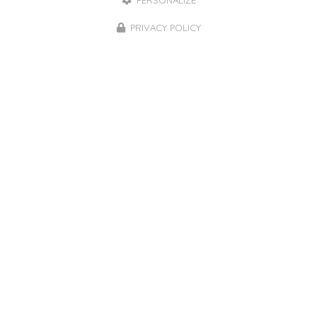
PERSONALIZE
06 42 92 68 85
PRIVACY POLICY
Lundi au vendredi :
10h - 12h et 14h - 20h
Samedi : 9h - 12h
Page du
cabinet
Compte
professionnel
Linkedin
Envoyez un message
Nom Prénom