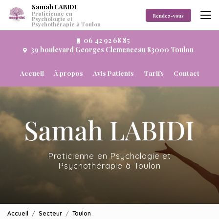
Aller
Samah LABIDI
Praticienne en
au
Rendez-vous
Psychologie et
Psychothérapie à Toulon
contenu
principal
06 42 92 68 85
39 boulevard Georges Clemenceau 83000 Toulon
Navigation secondaire
Accueil
À propos
Avis Patients
Tarifs
Contact
Praticienne en Psychologie et
Psychothérapie à Toulon
Accueil
Secteur
Toulon