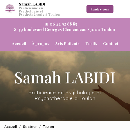
Aller
Samah LABIDI
Praticienne en
au
Rendez-vous
Psychologie et
Psychothérapie à Toulon
contenu
principal
06 42 92 68 85
39 boulevard Georges Clemenceau 83000 Toulon
Navigation secondaire
Accueil
À propos
Avis Patients
Tarifs
Contact
Praticienne en Psychologie et
Psychothérapie à Toulon
Accueil
Secteur
Toulon