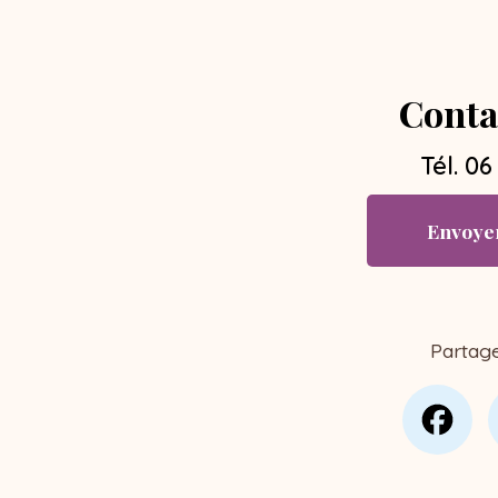
Conta
Tél.
06
Envoye
Partag
Fa