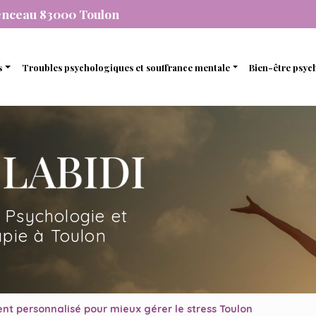
enceau 83000 Toulon
s
Troubles psychologiques et souffrance mentale
Bien-être psyc
individuelle
Stress et anxiété
Gestion de 
que
de couple
Dépression
Gestion des
nel
amiliale
Dépendance
Estime de so
mique
de soutien et d’accompagnement
 Psychologie et
en ligne avec une psychopraticienne
pie à Toulon
 personnalisé pour mieux gérer le stress Toulon