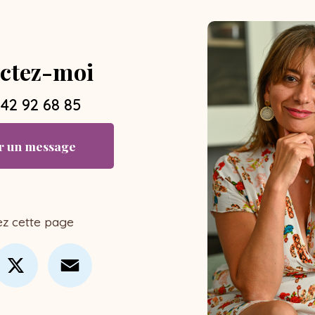
ctez-moi
 42 92 68 85
r un message
ez cette page
cebook
X
Email