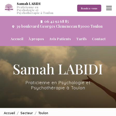
Aller
Samah LABIDI
Praticienne en
au
Rendez-vous
Psychologie et
Psychothérapie à Toulon
contenu
principal
06 42 92 68 85
39 boulevard Georges Clemenceau 83000 Toulon
Navigation secondaire
Accueil
À propos
Avis Patients
Tarifs
Contact
Praticienne en Psychologie et
Psychothérapie à Toulon
Accueil
Secteur
Toulon